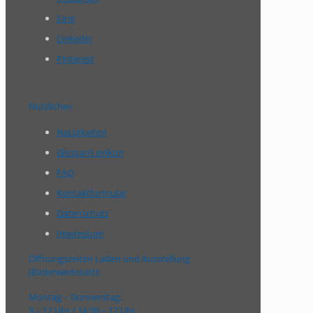
Xing
Linkedin
Pinterest
Nützliches
Neuigkeiten
Glossar/Lexikon
FAQ
Kontaktformular
Datenschutz
Impressum
Öffnungszeiten Laden und Ausstellung
(Bäderwerkstatt):
Montag – Donnerstag:
9 – 12 Uhr / 14:30 – 17 Uhr