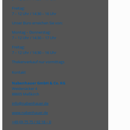
Freitag:
7 – 12 Uhr / 14:30 – 16 Uhr
Unser Büro erreichen Sie von:
Montag – Donnerstag:
7 – 12 Uhr / 14:30 – 17 Uhr
Freitag:
7 – 12 Uhr / 14:30 – 16 Uhr
Thekenverkauf nur vormittags
Kontakt
Nabenhauer GmbH & Co. KG
Weidenäcker 4
88605 Meßkirch
info@nabenhauer.de
www.nabenhauer.de
+49 (0) 75 75 / 92 18 – 0