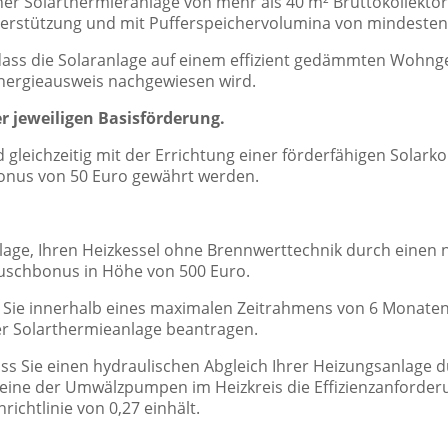
einer Solarthermieranlage von mehr als 40 m² Bruttokollekto
stützung und mit Pufferspeichervolumina von mindestens 
 dass die Solaranlage auf einem effizient gedämmten Wohng
nergieausweis nachgewiesen wird.
r jeweiligen Basisförderung.
gleichzeitig mit der Errichtung einer förderfähigen Solarko
onus von 50 Euro gewährt werden.
nlage, Ihren Heizkessel ohne Brennwerttechnik durch einen
auschbonus in Höhe von 500 Euro.
Sie innerhalb eines maximalen Zeitrahmens von 6 Monaten
r Solarthermieanlage beantragen.
ss Sie einen hydraulischen Abgleich Ihrer Heizungsanlage d
 eine der Umwälzpumpen im Heizkreis die Effizienzanforder
ichtlinie von 0,27 einhält.