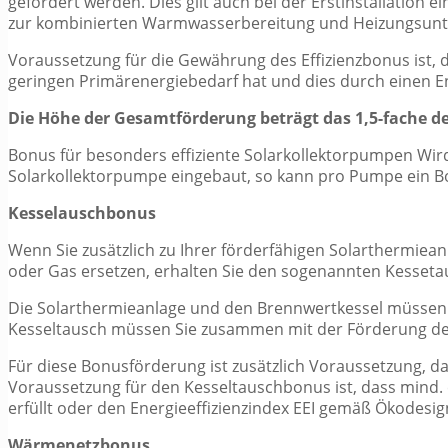
gefördert werden. Dies gilt auch bei der Erstinstallation 
zur kombinierten Warmwasserbereitung und Heizungsunter
Voraussetzung für die Gewährung des Effizienzbonus ist,
geringen Primärenergiebedarf hat und dies durch einen E
Die Höhe der Gesamtförderung beträgt das 1,5-fache de
Bonus für besonders effiziente Solarkollektorpumpen Wird 
Solarkollektorpumpe eingebaut, so kann pro Pumpe ein B
Kesselauschbonus
Wenn Sie zusätzlich zu Ihrer förderfähigen Solarthermiea
oder Gas ersetzen, erhalten Sie den sogenannten Kesset
Die Solarthermieanlage und den Brennwertkessel müssen 
Kesseltausch müssen Sie zusammen mit der Förderung de
Für diese Bonusförderung ist zusätzlich Voraussetzung, da
Voraussetzung für den Kesseltauschbonus ist, dass mind.
erfüllt oder den Energieeffizienzindex EEI gemäß Ökodesignr
Wärmenetzbonus