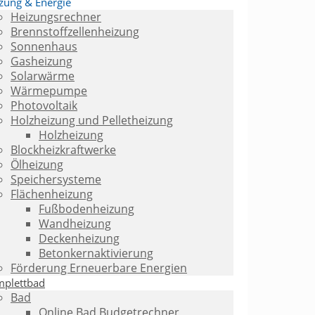
zung & Energie
Heizungsrechner
Brennstoffzellenheizung
Sonnenhaus
Gasheizung
Solarwärme
Wärmepumpe
Photovoltaik
Holzheizung und Pelletheizung
Holzheizung
Blockheizkraftwerke
Ölheizung
Speichersysteme
Flächenheizung
Fußbodenheizung
Wandheizung
Deckenheizung
Betonkernaktivierung
Förderung Erneuerbare Energien
plettbad
Bad
Online Bad Budgetrechner