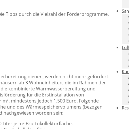
San
wie Tipps durch die Vielzahl der Förderprogramme,
Lüf
Kun
serbereitung dienen, werden nicht mehr gefördert.
nhäusern ab 3 Wohneinheiten, die im Rahmen der
ür die kombinierte Warmwasserbereitung und
förderung für die Erstinstallation von
er m², mindestens jedoch 1.500 Euro. Folgende
läche und des Wärmespeichervolumens (bezogen
Res
d nachgewiesen worden sein:
iter je m² Bruttokollektorfläche.