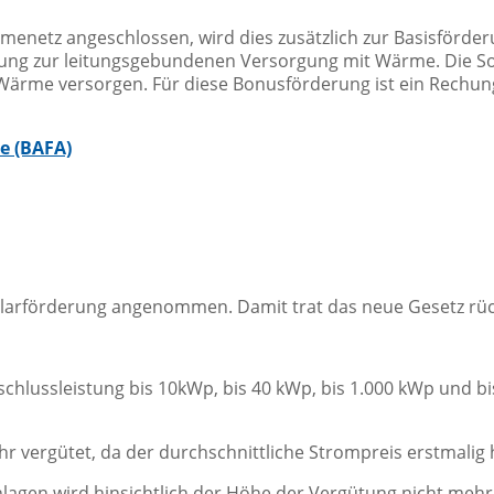
rmenetz angeschlossen, wird dies zusätzlich zur Basisförde
ung zur leitungsgebundenen Versorgung mit Wärme. Die S
Wärme versorgen. Für diese Bonusförderung ist ein Rechu
e (BAFA)
arförderung angenommen. Damit trat das neue Gesetz rück
schlussleistung bis 10kWp, bis 40 kWp, bis 1.000 kWp und bi
hr vergütet, da der durchschnittliche Strompreis erstmalig h
agen wird hinsichtlich der Höhe der Vergütung nicht mehr 