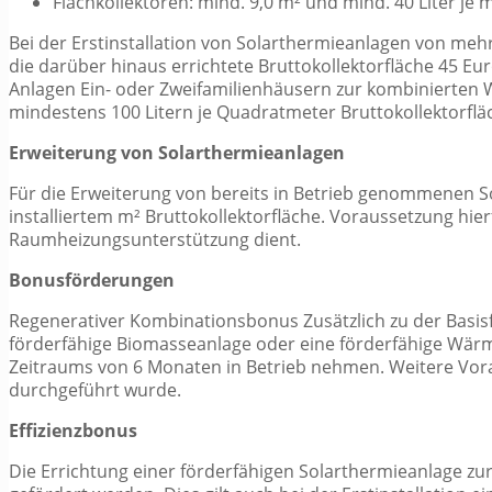
Flachkollektoren: mind. 9,0 m² und mind. 40 Liter je 
Bei der Erstinstallation von Solarthermieanlagen von mehr 
die darüber hinaus errichtete Bruttokollektorfläche 45 Eu
Anlagen Ein- oder Zweifamilienhäusern zur kombinierten
mindestens 100 Litern je Quadratmeter Bruttokollektorfläc
Erweiterung von Solarthermieanlagen
Für die Erweiterung von bereits in Betrieb genommenen So
installiertem m² Bruttokollektorfläche. Voraussetzung hi
Raumheizungsunterstützung dient.
Bonusförderungen
Regenerativer Kombinationsbonus Zusätzlich zu der Basisfö
förderfähige Biomasseanlage oder eine förderfähige Wär
Zeitraums von 6 Monaten in Betrieb nehmen. Weitere Vora
durchgeführt wurde.
Effizienzbonus
Die Errichtung einer förderfähigen Solarthermieanlage 