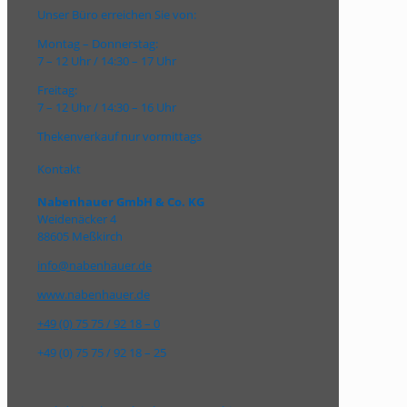
Unser Büro erreichen Sie von:
Montag – Donnerstag:
7 – 12 Uhr / 14:30 – 17 Uhr
Freitag:
7 – 12 Uhr / 14:30 – 16 Uhr
Thekenverkauf nur vormittags
Kontakt
Nabenhauer GmbH & Co. KG
Weidenäcker 4
88605 Meßkirch
info@nabenhauer.de
www.nabenhauer.de
+49 (0) 75 75 / 92 18 – 0
+49 (0) 75 75 / 92 18 – 25