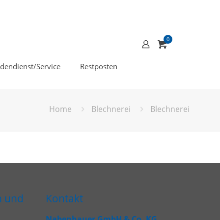
0
dendienst/Service
Restposten
Home
Blechnerei
Blechnerei
n und
Kontakt
Nabenhauer GmbH & Co. KG