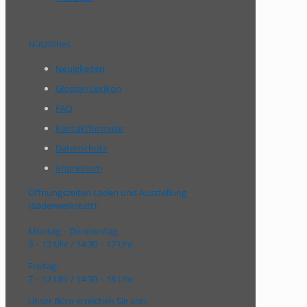
Nützliches
Neuigkeiten
Glossar/Lexikon
FAQ
Kontaktformular
Datenschutz
Impressum
Öffnungszeiten Laden und Ausstellung
(Bäderwerkstatt):
Montag – Donnerstag:
9 – 12 Uhr / 14:30 – 17 Uhr
Freitag:
7 – 12 Uhr / 14:30 – 16 Uhr
Unser Büro erreichen Sie von: