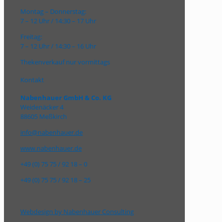
Montag – Donnerstag:
7 – 12 Uhr / 14:30 – 17 Uhr
Freitag:
7 – 12 Uhr / 14:30 – 16 Uhr
Thekenverkauf nur vormittags
Kontakt
Nabenhauer GmbH & Co. KG
Weidenäcker 4
88605 Meßkirch
info@nabenhauer.de
www.nabenhauer.de
+49 (0) 75 75 / 92 18 – 0
+49 (0) 75 75 / 92 18 – 25
Webdesign by Nabenhauer Consulting