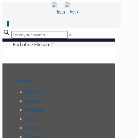
0
✕
Bad ohne Fliesen 2
Social Media
YouTube
Facebook
Instagram
Xing
Linkedin
Pinterest