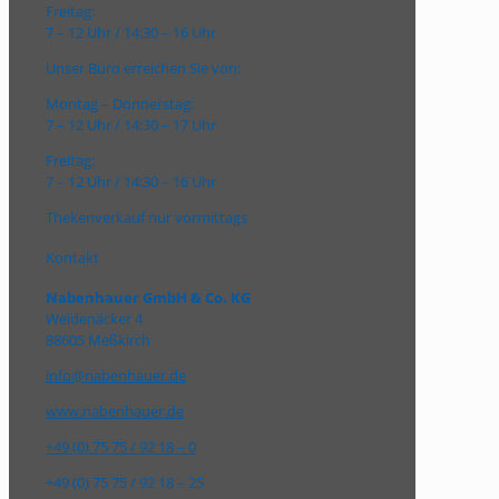
Freitag:
7 – 12 Uhr / 14:30 – 16 Uhr
Unser Büro erreichen Sie von:
Montag – Donnerstag:
7 – 12 Uhr / 14:30 – 17 Uhr
Freitag:
7 – 12 Uhr / 14:30 – 16 Uhr
Thekenverkauf nur vormittags
Kontakt
Nabenhauer GmbH & Co. KG
Weidenäcker 4
88605 Meßkirch
info@nabenhauer.de
www.nabenhauer.de
+49 (0) 75 75 / 92 18 – 0
+49 (0) 75 75 / 92 18 – 25