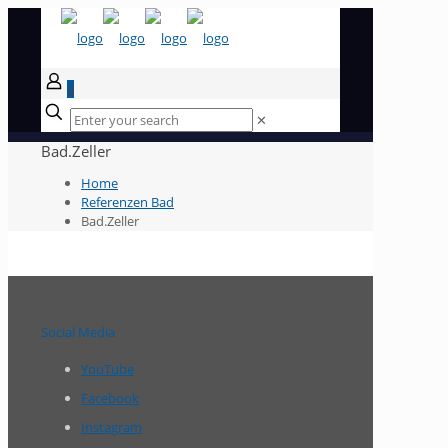
0
✕
Bad.Zeller
Home
Referenzen Bad
Bad.Zeller
Social Media
YouTube
Facebook
Instagram