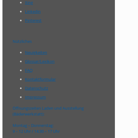
Xing
Linkedin
Pinterest
Nützliches
Neuigkeiten
Glossar/Lexikon
FAQ
Kontaktformular
Datenschutz
Impressum
Öffnungszeiten Laden und Ausstellung
(Bäderwerkstatt):
Montag – Donnerstag:
9 – 12 Uhr / 14:30 – 17 Uhr