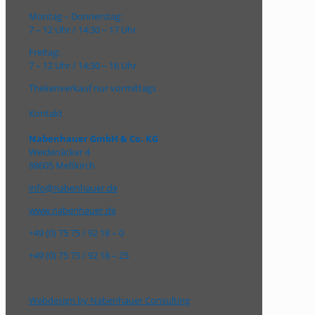
Montag – Donnerstag:
7 – 12 Uhr / 14:30 – 17 Uhr
Freitag:
7 – 12 Uhr / 14:30 – 16 Uhr
Thekenverkauf nur vormittags
Kontakt
Nabenhauer GmbH & Co. KG
Weidenäcker 4
88605 Meßkirch
info@nabenhauer.de
www.nabenhauer.de
+49 (0) 75 75 / 92 18 – 0
+49 (0) 75 75 / 92 18 – 25
Webdesign by Nabenhauer Consulting