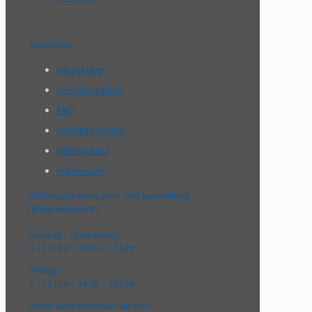
Nützliches
Neuigkeiten
Glossar/Lexikon
FAQ
Kontaktformular
Datenschutz
Impressum
Öffnungszeiten Laden und Ausstellung
(Bäderwerkstatt):
Montag – Donnerstag:
9 – 12 Uhr / 14:30 – 17 Uhr
Freitag:
7 – 12 Uhr / 14:30 – 16 Uhr
Unser Büro erreichen Sie von: