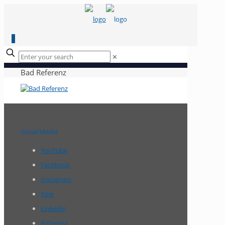
0
✕
Bad Referenz
Social Media
YouTube
Facebook
Instagram
Xing
Linkedin
Pinterest