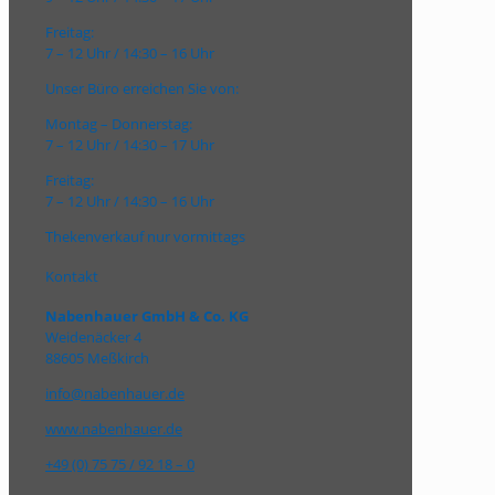
Freitag:
7 – 12 Uhr / 14:30 – 16 Uhr
Unser Büro erreichen Sie von:
Montag – Donnerstag:
7 – 12 Uhr / 14:30 – 17 Uhr
Freitag:
7 – 12 Uhr / 14:30 – 16 Uhr
Thekenverkauf nur vormittags
Kontakt
Nabenhauer GmbH & Co. KG
Weidenäcker 4
88605 Meßkirch
info@nabenhauer.de
www.nabenhauer.de
+49 (0) 75 75 / 92 18 – 0