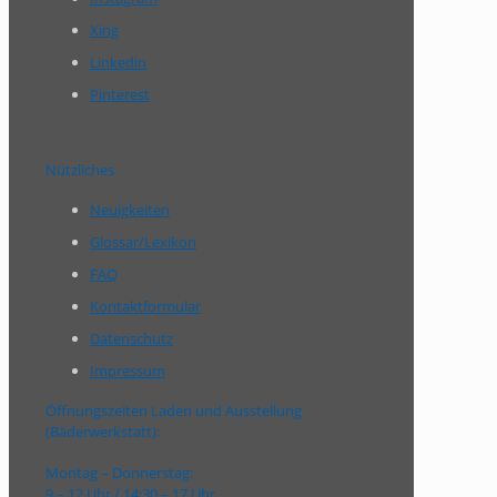
Xing
Linkedin
Pinterest
Nützliches
Neuigkeiten
Glossar/Lexikon
FAQ
Kontaktformular
Datenschutz
Impressum
Öffnungszeiten Laden und Ausstellung
(Bäderwerkstatt):
Montag – Donnerstag:
9 – 12 Uhr / 14:30 – 17 Uhr