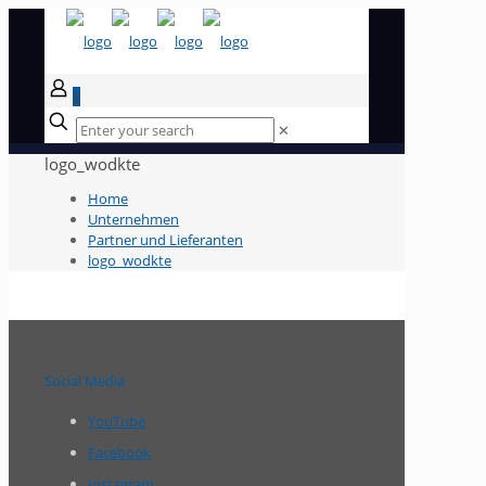
0
✕
logo_wodkte
Home
Unternehmen
Partner und Lieferanten
logo_wodkte
Social Media
YouTube
Facebook
Instagram