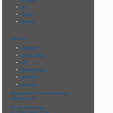
Xing
Linkedin
Pinterest
Nützliches
Neuigkeiten
Glossar/Lexikon
FAQ
Kontaktformular
Datenschutz
Impressum
Öffnungszeiten Laden und Ausstellung
(Bäderwerkstatt):
Montag – Donnerstag:
9 – 12 Uhr / 14:30 – 17 Uhr