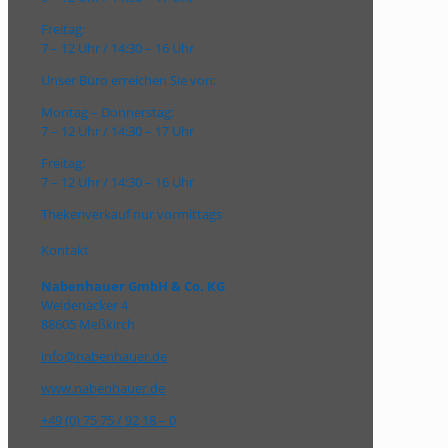
Freitag:
7 – 12 Uhr / 14:30 – 16 Uhr
Unser Büro erreichen Sie von:
Montag – Donnerstag:
7 – 12 Uhr / 14:30 – 17 Uhr
Freitag:
7 – 12 Uhr / 14:30 – 16 Uhr
Thekenverkauf nur vormittags
Kontakt
Nabenhauer GmbH & Co. KG
Weidenäcker 4
88605 Meßkirch
info@nabenhauer.de
www.nabenhauer.de
+49 (0) 75 75 / 92 18 – 0