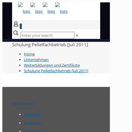
0
✕
Schulung Pelletfachbetrieb [Juli 2011]
Home
Unternehmen
Weiterbildungen und Zertifikate
Schulung Pelletfachbetrieb [Juli 2011]
Social Media
YouTube
Facebook
Instagram