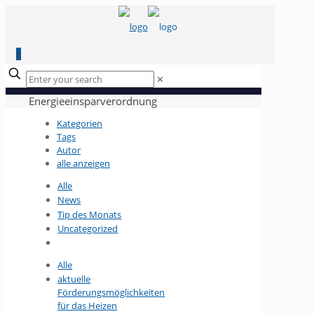
0
✕
Energieeinsparverordnung
Kategorien
Tags
Autor
alle anzeigen
Alle
News
Tip des Monats
Uncategorized
Alle
aktuelle
Förderungsmöglichkeiten
für das Heizen