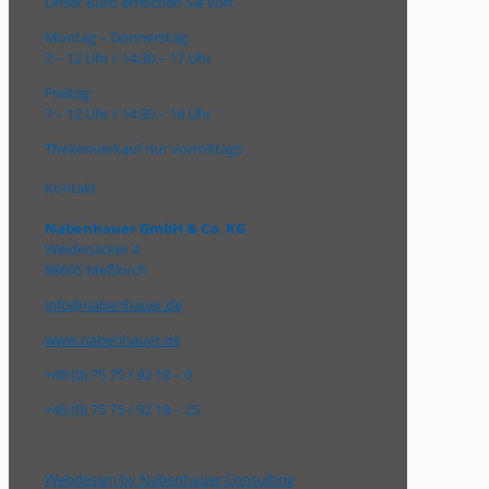
Unser Büro erreichen Sie von:
Montag – Donnerstag:
7 – 12 Uhr / 14:30 – 17 Uhr
Freitag:
7 – 12 Uhr / 14:30 – 16 Uhr
Thekenverkauf nur vormittags
Kontakt
Nabenhauer GmbH & Co. KG
Weidenäcker 4
88605 Meßkirch
info@nabenhauer.de
www.nabenhauer.de
+49 (0) 75 75 / 92 18 – 0
+49 (0) 75 75 / 92 18 – 25
Webdesign by Nabenhauer Consulting