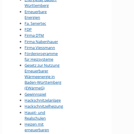
Württemberg
Erneuerbare
Energien
Fa. Senertec
FDP
Firma DTM
Firma Nabenhauer
Firma Viessmann
Förderprogramme
für Heizsysteme
Gesetz zur Nutzung
Erneuerbarer
Wärmeenergie in
Baden-Württemberg
(EWärmeG)
Gewinnspiel
Hackschnitzelanlage
Hackschnitzelheizung
Haupt- und
Realschulen
Heizen mit
erneuerbaren