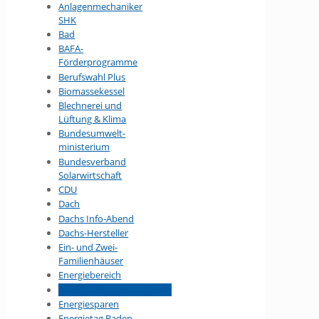
Anlagenmechaniker
SHK
Bad
BAFA-
Förderprogramme
Berufswahl Plus
Biomassekessel
Blechnerei und
Lüftung & Klima
Bundesumwelt­
ministerium
Bundesverband
Solarwirtschaft
CDU
Dach
Dachs Info-Abend
Dachs-Hersteller
Ein- und Zwei-
Familienhäuser
Energiebereich
Energieeinsparverordnung
Energiesparen
Energietag Baden-