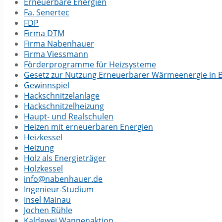
Erneuerbare Energien
Fa. Senertec
FDP
Firma DTM
Firma Nabenhauer
Firma Viessmann
Förderprogramme für Heizsysteme
Gesetz zur Nutzung Erneuerbarer Wärmeenergie in
Gewinnspiel
Hackschnitzelanlage
Hackschnitzelheizung
Haupt- und Realschulen
Heizen mit erneuerbaren Energien
Heizkessel
Heizung
Holz als Energieträger
Holzkessel
info@nabenhauer.de
Ingenieur-Studium
Insel Mainau
Jochen Rühle
Kaldewei Wannenaktion