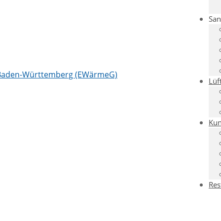
San
 Baden-Württemberg (EWärmeG)
Lüf
Kun
Res