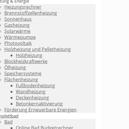
zung & Energie
Heizungsrechner
Brennstoffzellenheizung
Sonnenhaus
Gasheizung
Solarwärme
Wärmepumpe
Photovoltaik
Holzheizung und Pelletheizung
Holzheizung
Blockheizkraftwerke
Ölheizung
Speichersysteme
Flächenheizung
Fußbodenheizung
Wandheizung
Deckenheizung
Betonkernaktivierung
Förderung Erneuerbare Energien
plettbad
Bad
Online Bad Budgetrechner