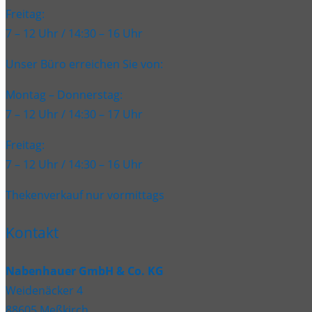
Freitag:
7 – 12 Uhr / 14:30 – 16 Uhr
Unser Büro erreichen Sie von:
Montag – Donnerstag:
7 – 12 Uhr / 14:30 – 17 Uhr
Freitag:
7 – 12 Uhr / 14:30 – 16 Uhr
Thekenverkauf nur vormittags
Kontakt
Nabenhauer GmbH & Co. KG
Weidenäcker 4
88605 Meßkirch