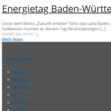
Energietag Baden-Württ
Unter dem Motto „Zukunft erleben“ führt das Land Bade
Südwesten machen an diesem Tag Veranstaltungen
[…]
Gefällt das Ihnen?
1
Mehr lesen
Social Media
YouTube
Facebook
Instagram
Xing
Linkedin
Pinterest