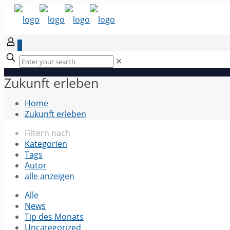
0
✕
Zukunft erleben
Home
Zukunft erleben
Filtern nach
Kategorien
Tags
Autor
alle anzeigen
Alle
News
Tip des Monats
Uncategorized