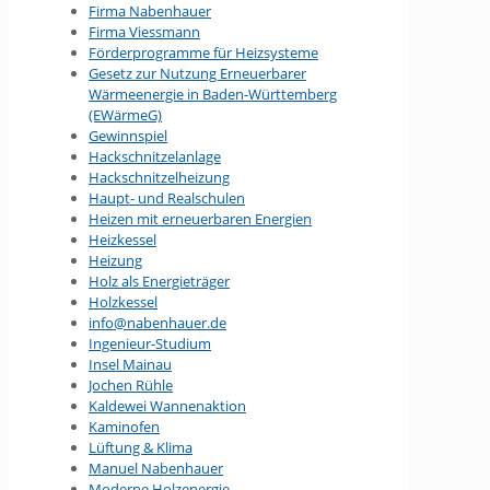
Firma Nabenhauer
Firma Viessmann
Förderprogramme für Heizsysteme
Gesetz zur Nutzung Erneuerbarer
Wärmeenergie in Baden-Württemberg
(EWärmeG)
Gewinnspiel
Hackschnitzelanlage
Hackschnitzelheizung
Haupt- und Realschulen
Heizen mit erneuerbaren Energien
Heizkessel
Heizung
Holz als Energieträger
Holzkessel
info@nabenhauer.de
Ingenieur-Studium
Insel Mainau
Jochen Rühle
Kaldewei Wannenaktion
Kaminofen
Lüftung & Klima
Manuel Nabenhauer
Moderne Holzenergie