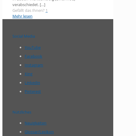
verabschiedet.
[…]
Gefällt das Ihnen?
1
Mehr lesen
Social Media
YouTube
Facebook
Instagram
Xing
Linkedin
Pinterest
Nützliches
Neuigkeiten
Glossar/Lexikon