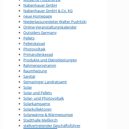
Nabenhauer GmbH
Nabenhauer GmbH & Co. KG
neue Homepage
Niederlassungsleiter Walter Pudritzki
Online-Veranstaltungs­kalender
Outsiders Germany
Pellets
Pelletskessel
Photovoltaik
Primärofenkessel
Produkte und Dienstleistungen
Rahmenprogramm
Raumheizung
Sanitär
Sigmaringer Landratsamt
Solar
Solar und Pellets
Solar- und Photovoltaik
Solarkampagne
Solarkollektoren
Solarwärme & Wärmepumpe
Stadthalle Meßkirch
stellvertretender Geschäftsführer