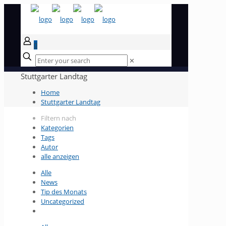
0
✕
Stuttgarter Landtag
Home
Stuttgarter Landtag
Filtern nach
Kategorien
Tags
Autor
alle anzeigen
Alle
News
Tip des Monats
Uncategorized