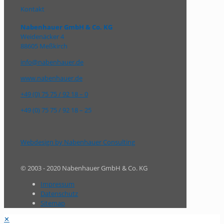
Kontakt
Nabenhauer GmbH & Co. KG
Weidenäcker 4
88605 Meßkirch
info@nabenhauer.de
www.nabenhauer.de
+49 (0) 75 75 / 92 18 – 0
+49 (0) 75 75 / 92 18 – 25
Webdesign by Nabenhauer Consulting
© 2003 - 2020 Nabenhauer GmbH & Co. KG
Impressum
Datenschutz
Sitemap
✕