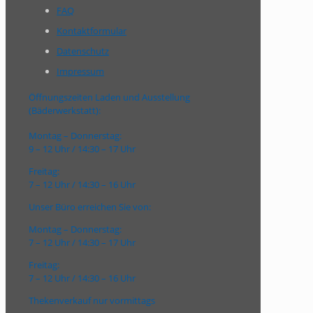
FAQ
Kontaktformular
Datenschutz
Impressum
Öffnungszeiten Laden und Ausstellung
(Bäderwerkstatt):
Montag – Donnerstag:
9 – 12 Uhr / 14:30 – 17 Uhr
Freitag:
7 – 12 Uhr / 14:30 – 16 Uhr
Unser Büro erreichen Sie von:
Montag – Donnerstag:
7 – 12 Uhr / 14:30 – 17 Uhr
Freitag:
7 – 12 Uhr / 14:30 – 16 Uhr
Thekenverkauf nur vormittags