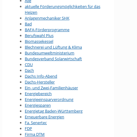
Alle
aktuelle Förderungsmöglichkeiten für das
Heizen
Anlagenmechaniker SHK
Bad
BAFA-Förderprogramme
Berufswahl Plus
Biomassekessel
Blechnerei und Lüftung & Klima
Bundesumwelt­ministerium
Bundesverband Solarwirtschaft
CDU
Dach
Dachs Info-Abend
Dachs-Hersteller
Ein- und Zwei-Familienhäuser
Energiebereich
Energieeinsparverordnung
Energiesparen
Energietag Baden-Württemberg
Erneuerbare Energien
Fa. Senertec
FDP
Firma DTM