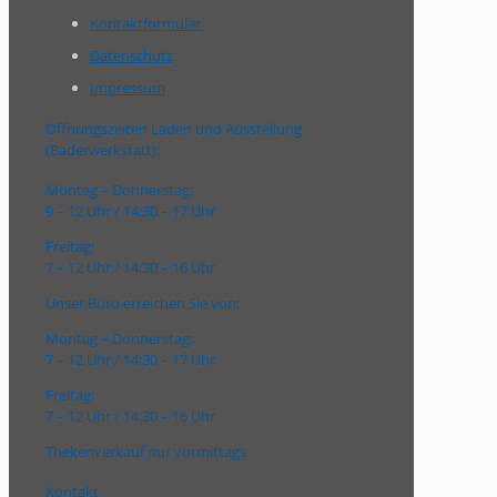
Kontaktformular
Datenschutz
Impressum
Öffnungszeiten Laden und Ausstellung
(Bäderwerkstatt):
Montag – Donnerstag:
9 – 12 Uhr / 14:30 – 17 Uhr
Freitag:
7 – 12 Uhr / 14:30 – 16 Uhr
Unser Büro erreichen Sie von:
Montag – Donnerstag:
7 – 12 Uhr / 14:30 – 17 Uhr
Freitag:
7 – 12 Uhr / 14:30 – 16 Uhr
Thekenverkauf nur vormittags
Kontakt