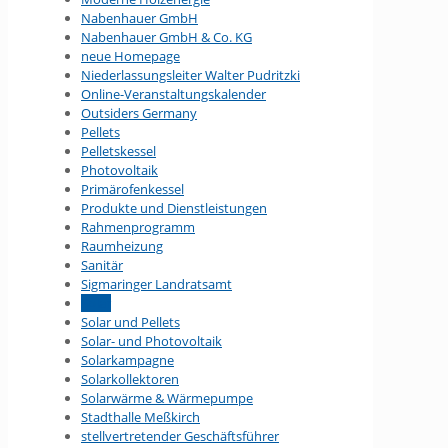
Nabenhauer GmbH
Nabenhauer GmbH & Co. KG
neue Homepage
Niederlassungsleiter Walter Pudritzki
Online-Veranstaltungs­kalender
Outsiders Germany
Pellets
Pelletskessel
Photovoltaik
Primärofenkessel
Produkte und Dienstleistungen
Rahmenprogramm
Raumheizung
Sanitär
Sigmaringer Landratsamt
Solar
Solar und Pellets
Solar- und Photovoltaik
Solarkampagne
Solarkollektoren
Solarwärme & Wärmepumpe
Stadthalle Meßkirch
stellvertretender Geschäftsführer