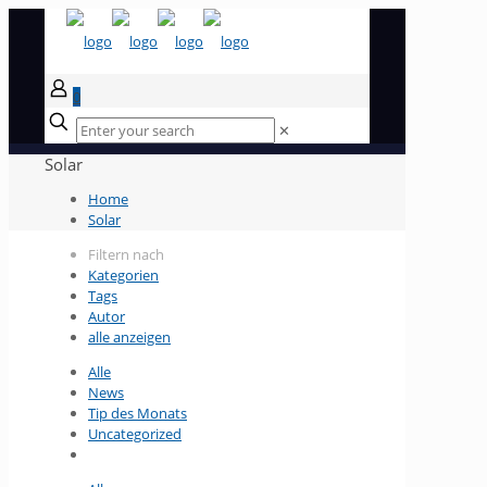
0
✕
Solar
Home
Solar
Filtern nach
Kategorien
Tags
Autor
alle anzeigen
Alle
News
Tip des Monats
Uncategorized