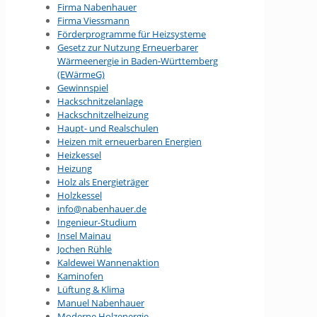
Firma Nabenhauer
Firma Viessmann
Förderprogramme für Heizsysteme
Gesetz zur Nutzung Erneuerbarer
Wärmeenergie in Baden-Württemberg
(EWärmeG)
Gewinnspiel
Hackschnitzelanlage
Hackschnitzelheizung
Haupt- und Realschulen
Heizen mit erneuerbaren Energien
Heizkessel
Heizung
Holz als Energieträger
Holzkessel
info@nabenhauer.de
Ingenieur-Studium
Insel Mainau
Jochen Rühle
Kaldewei Wannenaktion
Kaminofen
Lüftung & Klima
Manuel Nabenhauer
Moderne Holzenergie