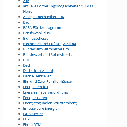
Alle
aktuelle Förderungsmöglichkeiten für das
Heizen
Anlagenmechaniker SHK
Bad
BAFA-Förderprogramme
Berufswahl Plus
Biomassekessel
Blechnerei und Lüftung & Klima
Bundesumwelt­ministerium
Bundesverband Solarwirtschaft
CDU
Dach
Dachs Info-Abend
Dachs-Hersteller
Ein- und Zwei-Familienhäuser
Energiebereich
Energieeinsparverordnung
Energiesparen
Energietag Baden-Württemberg
Erneuerbare Energien
Fa. Senertec
FDP
Firma DTM