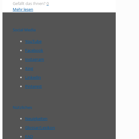
Gefällt das Ihnen?
0
Mehr lesen
Social Media
YouTube
Facebook
Instagram
Xing
Linkedin
Pinterest
Nützliches
Neuigkeiten
Glossar/Lexikon
FAQ