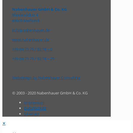
Nabenhauer GmbH & Co. KG
Weidenäcker 4
88605 Meßkirch
info@nabenhauer.de
www.nabenhauer.de
+49 (0) 75 75 / 92 18 – 0
+49 (0) 75 75 / 92 18 – 25
Webdesign by Nabenhauer Consulting
© 2003 - 2020 Nabenhauer GmbH & Co. KG
Impressum
Datenschutz
Sitemap
✕