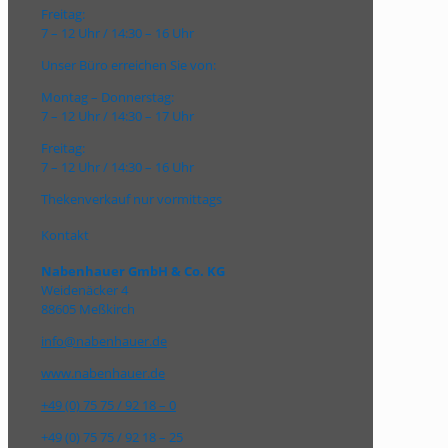
Freitag:
7 – 12 Uhr / 14:30 – 16 Uhr
Unser Büro erreichen Sie von:
Montag – Donnerstag:
7 – 12 Uhr / 14:30 – 17 Uhr
Freitag:
7 – 12 Uhr / 14:30 – 16 Uhr
Thekenverkauf nur vormittags
Kontakt
Nabenhauer GmbH & Co. KG
Weidenäcker 4
88605 Meßkirch
info@nabenhauer.de
www.nabenhauer.de
+49 (0) 75 75 / 92 18 – 0
+49 (0) 75 75 / 92 18 – 25