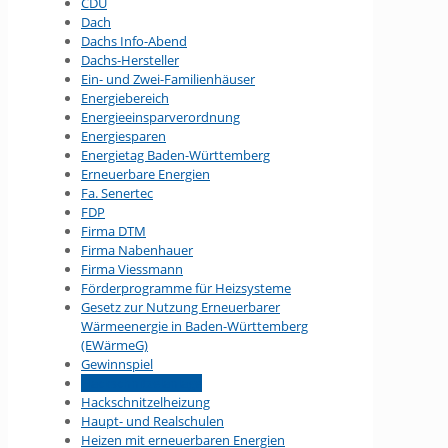
CDU
Dach
Dachs Info-Abend
Dachs-Hersteller
Ein- und Zwei-Familienhäuser
Energiebereich
Energieeinsparverordnung
Energiesparen
Energietag Baden-Württemberg
Erneuerbare Energien
Fa. Senertec
FDP
Firma DTM
Firma Nabenhauer
Firma Viessmann
Förderprogramme für Heizsysteme
Gesetz zur Nutzung Erneuerbarer
Wärmeenergie in Baden-Württemberg
(EWärmeG)
Gewinnspiel
Hackschnitzelanlage
Hackschnitzelheizung
Haupt- und Realschulen
Heizen mit erneuerbaren Energien