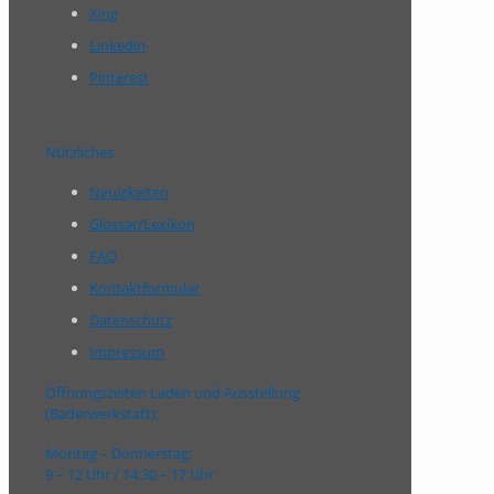
Xing
Linkedin
Pinterest
Nützliches
Neuigkeiten
Glossar/Lexikon
FAQ
Kontaktformular
Datenschutz
Impressum
Öffnungszeiten Laden und Ausstellung
(Bäderwerkstatt):
Montag – Donnerstag:
9 – 12 Uhr / 14:30 – 17 Uhr