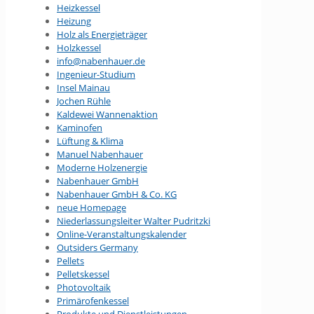
Heizkessel
Heizung
Holz als Energieträger
Holzkessel
info@nabenhauer.de
Ingenieur-Studium
Insel Mainau
Jochen Rühle
Kaldewei Wannenaktion
Kaminofen
Lüftung & Klima
Manuel Nabenhauer
Moderne Holzenergie
Nabenhauer GmbH
Nabenhauer GmbH & Co. KG
neue Homepage
Niederlassungsleiter Walter Pudritzki
Online-Veranstaltungs­kalender
Outsiders Germany
Pellets
Pelletskessel
Photovoltaik
Primärofenkessel